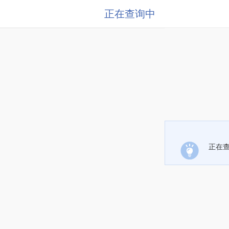
正在查询中
正在