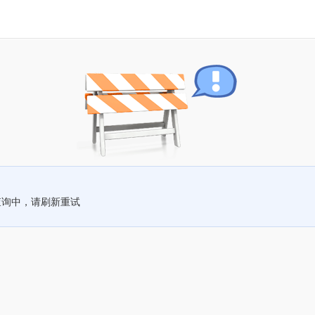
查询中，请刷新重试