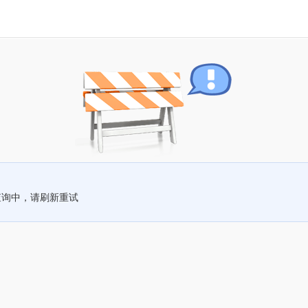
查询中，请刷新重试